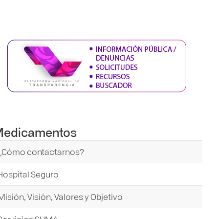
edicamentos
¿Cómo contactarnos?
Hospital Seguro
Misión, Visión, Valores y Objetivo
Servicios SUMA