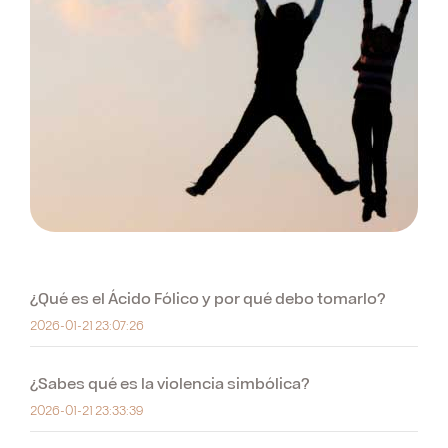
¿Qué es el Ácido Fólico y por qué debo tomarlo?
2026-01-21 23:07:26
¿Sabes qué es la violencia simbólica?
2026-01-21 23:33:39