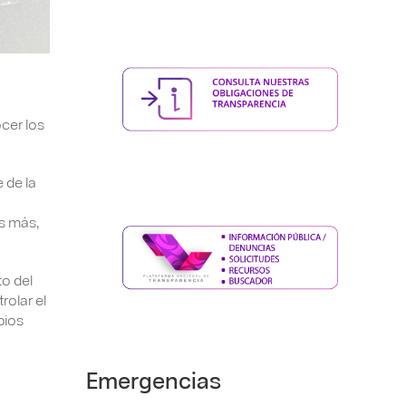
ocer los
 de la
as más,
to del
rolar el
bios
Emergencias