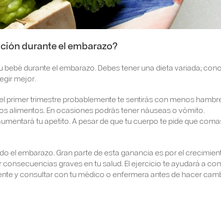
ación durante el embarazo?
 tu bebé durante el embarazo. Debes tener una dieta variada; con
egir mejor.
 el primer trimestre probablemente te sentirás con menos hambre
nos alimentos. En ocasiones podrás tener náuseas o vómito.
aumentará tu apetito. A pesar de que tu cuerpo te pide que com
do el embarazo. Gran parte de esta ganancia es por el crecimien
onsecuencias graves en tu salud. El ejercicio te ayudará a cont
te y consultar con tu médico o enfermera antes de hacer cam